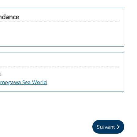
ndance
a
mogawa Sea World
Article suivant 
Suivant