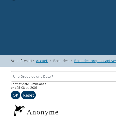
Vous êtes ici :
Accueil
Base des
Base des orques captive
Format date jj-mm-aaaa
ex : 25-08 ou 2001
OK
Reset
Anonyme