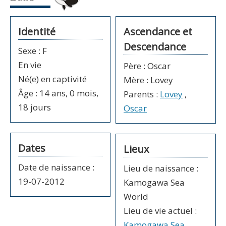
Identité
Ascendance et
Descendance
Sexe
:
F
En vie
Père
:
Oscar
Né(e) en captivité
Mère
:
Lovey
Âge : 14 ans, 0 mois,
Parents :
Lovey
,
18 jours
Oscar
Dates
Lieux
Date de naissance
:
Lieu de naissance :
19-07-2012
Kamogawa Sea
World
Lieu de vie actuel
:
Kamogawa Sea