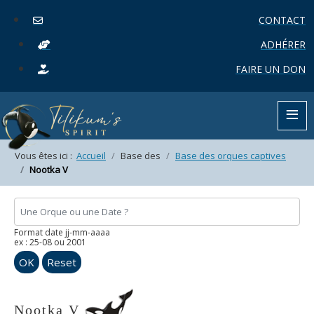
CONTACT
ADHÉRER
FAIRE UN DON
≡
Vous êtes ici :
Accueil
Base des
Base des orques captives
Nootka V
Format date jj-mm-aaaa
ex : 25-08 ou 2001
OK
Reset
Nootka V