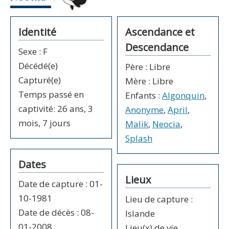
Identité
Ascendance et
Descendance
Sexe
:
F
Décédé(e)
Père
:
Libre
Capturé(e)
Mère
:
Libre
Temps passé en
Enfants
:
Algonquin
,
captivité: 26 ans, 3
Anonyme
,
April
,
mois, 7 jours
Malik
,
Neocia
,
Splash
Dates
Lieux
Date de capture
:
01-
10-1981
Lieu de capture :
Date de décès
:
08-
Islande
01-2008
Lieu(x) de vie