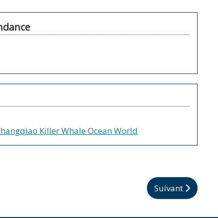
ndance
hangqiao Killer Whale Ocean World
Article suivant 
Suivant