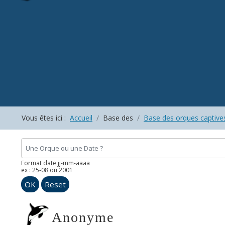
Vous êtes ici :
Accueil
Base des
Base des orques captive
Format date jj-mm-aaaa
ex : 25-08 ou 2001
OK
Reset
Anonyme