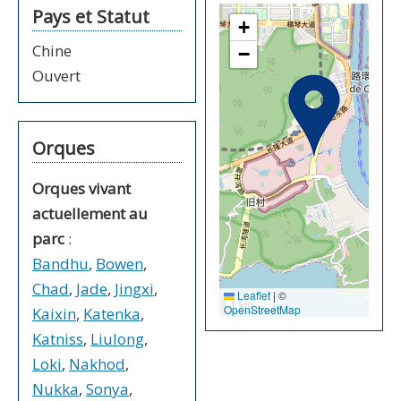
Pays et Statut
+
Chine
−
Ouvert
Orques
Orques vivant
actuellement au
parc
:
Bandhu
,
Bowen
,
Chad
,
Jade
,
Jingxi
,
Leaflet
|
©
1 km
OpenStreetMap
Kaixin
,
Katenka
,
Katniss
,
Liulong
,
Loki
,
Nakhod
,
Nukka
,
Sonya
,