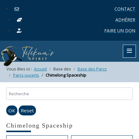
CONTACT
ADHÉRER
FAIRE UN DON
≡
Vous êtes ici :
Accueil
Base des
Base des Parcs
Parcs ouverts
Chimelong Spaceship
OK
Reset
Chimelong Spaceship