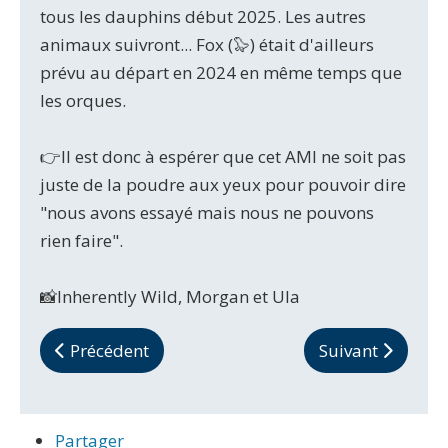
tous les dauphins début 2025. Les autres
animaux suivront... Fox (🦭) était d'ailleurs
prévu au départ en 2024 en même temps que
les orques.
👉Il est donc à espérer que cet AMI ne soit pas
juste de la poudre aux yeux pour pouvoir dire
"nous avons essayé mais nous ne pouvons
rien faire".
📸Inherently Wild, Morgan et Ula
Article précédent : Bon anniversaire Wikie
Article suivant : 
Précédent
Suivant
Partager